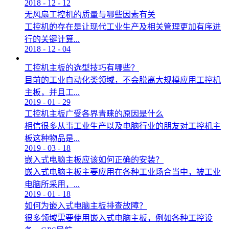
2018
-
12
-
12
无风扇工控机的质量与哪些因素有关
工控机的存在是让现代工业生产及相关管理更加有序进
行的关键计算...
2018
-
12
-
04
工控机主板的选型技巧有哪些？
目前的工业自动化类领域，不会脱离大规模应用工控机
主板，并且工...
2019
-
01
-
29
工控机主板广受各界青睐的原因是什么
相信很多从事工业生产以及电脑行业的朋友对工控机主
板这种物品是...
2019
-
03
-
18
嵌入式电脑主板应该如何正确的安装？
嵌入式电脑主板主要应用在各种工业场合当中，被工业
电脑所采用，...
2019
-
01
-
18
如何为嵌入式电脑主板排查故障？
很多领域需要使用嵌入式电脑主板，例如各种工控设