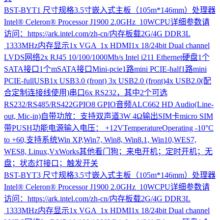
BST-BYT1
尺寸规格3.5寸嵌入式主板（105m*146mm）处理器
Intel® Celeron® Processor J1900 2.0GHz 10WCPU详细参数请
访问：https://ark.intel.com/zh-cn/内存板载2G/4G DDR3L
1333MHz内存显示1x VGA 1x HDMI1x 18/24bit Dual channel
LVDS网络2x RJ45 10/100/1000Mb/s Intel i211 Ethernet硬盘1个
SATA接口1个mSATA接口Mini-pcie1路mini PCIE-half1路mini
PCIE-fullUSB1x USB3.0 (front) 3x USB2.0 (front)4x USB2.0(配
合定制连接线使用)串口6x RS232，其中2个可选
RS232/RS485/RS422GPIO8 GPIO音频ALC662 HD Audio(Line-
out, Mic-in)自带功放：支持双声道3W 4Ω输出SIM卡micro SIM
带PUSH功能电源输入电压： +12VTemperatureOperating -10°C
to +60,支持系统Win XP,Win7, Win8, Win8.1, Win10,WES7,
WES8, Linux,VxWorks其他看门狗；来电开机；定时开机；无
盘；状态灯接口；触发开关
BST-BYT3
尺寸规格3.5寸嵌入式主板（105m*146mm）处理器
Intel® Celeron® Processor J1900 2.0GHz 10WCPU详细参数请
访问：https://ark.intel.com/zh-cn/内存板载2G/4G DDR3L
1333MHz内存显示1x VGA 1x HDMI1x 18/24bit Dual channel