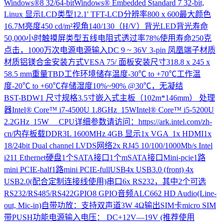
Windows®8 32/64-bitWindows® Embedded Standard 7 32-bit,
Linux 显示LCD类型12.1' TFT-LCD分辨率800 x 600最大颜色
16.7M亮度450 cd/m²视角140/130（H/V）背光LED背光寿命
50,000小时触摸屏类型五线电阻式透过率78%使用寿命250克
点击，1000万次电源电源输入DC 9 ~ 36V 3-pin 凤凰端子材质
材质铝镁合金安装方式VESA 75/ 面板安装尺寸318.8 x 245 x
58.5 mm重量TBD工作环境储存温度-30℃ to +70℃工作温
度-20℃ to +60℃存储湿度10%~90% @30℃，无凝结
BST-BDW1
尺寸规格3.5寸嵌入式主板（102m*146mm） 处理
器Intel® Core™ i7-4500U 1.8GHz 15WIntel® Core™ i5-5200U
2.2GHz 15W CPU详细参数请访问：https://ark.intel.com/zh-
cn/内存板载DDR3L 1600MHz 4GB 显示1x VGA 1x HDMI1x
18/24bit Dual channel LVDS网络2x RJ45 10/100/1000Mb/s Intel
i211 Ethernet硬盘1个SATA接口1个mSATA接口Mini-pcie1路
mini PCIE-half1路mini PCIE-fullUSB4x USB3.0 (front) 4x
USB2.0(配合定制连接线使用)串口6x RS232，其中2个可选
RS232/RS485/RS422GPIO8 GPIO音频ALC662 HD Audio(Line-
out, Mic-in)自带功放：支持双声道3W 4Ω输出SIM卡micro SIM
带PUSH功能电源输入电压： DC+12V—19V (推荐使用