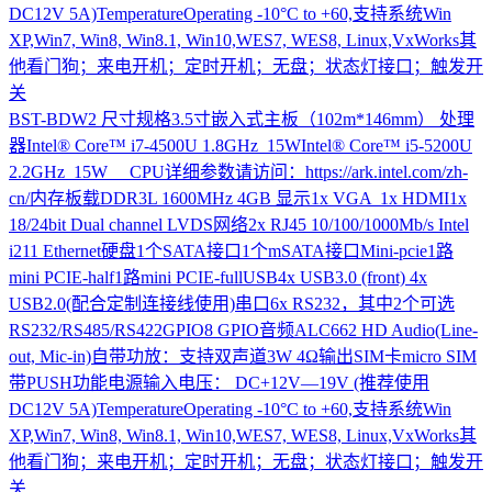
DC12V 5A)TemperatureOperating -10°C to +60,支持系统Win
XP,Win7, Win8, Win8.1, Win10,WES7, WES8, Linux,VxWorks其
他看门狗；来电开机；定时开机；无盘；状态灯接口；触发开
关
BST-BDW2
尺寸规格3.5寸嵌入式主板（102m*146mm） 处理
器Intel® Core™ i7-4500U 1.8GHz 15WIntel® Core™ i5-5200U
2.2GHz 15W CPU详细参数请访问：https://ark.intel.com/zh-
cn/内存板载DDR3L 1600MHz 4GB 显示1x VGA 1x HDMI1x
18/24bit Dual channel LVDS网络2x RJ45 10/100/1000Mb/s Intel
i211 Ethernet硬盘1个SATA接口1个mSATA接口Mini-pcie1路
mini PCIE-half1路mini PCIE-fullUSB4x USB3.0 (front) 4x
USB2.0(配合定制连接线使用)串口6x RS232，其中2个可选
RS232/RS485/RS422GPIO8 GPIO音频ALC662 HD Audio(Line-
out, Mic-in)自带功放：支持双声道3W 4Ω输出SIM卡micro SIM
带PUSH功能电源输入电压： DC+12V—19V (推荐使用
DC12V 5A)TemperatureOperating -10°C to +60,支持系统Win
XP,Win7, Win8, Win8.1, Win10,WES7, WES8, Linux,VxWorks其
他看门狗；来电开机；定时开机；无盘；状态灯接口；触发开
关