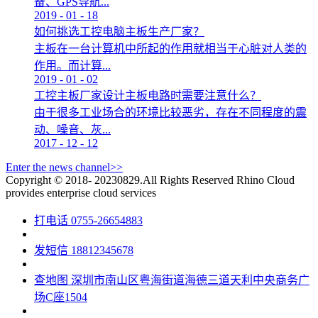
备、GPS导航...
2019
-
01
-
18
如何挑选工控电脑主板生产厂家？
主板在一台计算机中所起的作用就相当于心脏对人类的
作用。而计算...
2019
-
01
-
02
工控主板厂家设计主板电路时需要注意什么？
由于很多工业场合的环境比较恶劣，存在不同程度的震
动、噪音、灰...
2017
-
12
-
12
Enter the news channel>>
Copyright © 2018- 20230829.All Rights Reserved
Rhino Cloud
provides enterprise cloud services
打电话
0755-26654883
发短信
18812345678
查地图
深圳市南山区粤海街道海德三道天利中央商务广
场C座1504