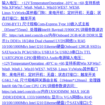
输入电压： +12VTemperatureOperating -10°C to +60,支持系统
Win XP,Win7, Win8, Win8.1, Win10,WES7, WES8,
Linux,VxWorks其他看门狗；来电开机；定时开机；无盘；状
态灯接口；触发开关
COM-BYT1
尺寸规格Com-Express Type 10嵌入式主板
（85mm*55mm）处理器Intel® Baytrail J1900CPU详细参数请访
问：https://ark.intel.com/zh-cn/内存Onboard 2GB/4GB DDR3L显
示1x DDI1x 18/24bit Dual channel LVDS网络1x RJ45
10/100/1000Mb/s Intel I210 Ethernet硬盘Onboard 128GB SSD1x
SATApcie3x PCIeUSB1x USB3.0 5x USB2.0串口2x TTL
UARTGPIO8 GPIO音频HDA Audio电源输入电压：
+12VTemperatureOperating -40°C to +60,支持系统Win XP,Win7,
Win8, Win8.1, Win10,WES7, WES8, Linux,VxWorks其他看门
狗；来电开机；定时开机；无盘；状态灯接口；触发开关
GSKL7-6L
尺寸规格网关路由主板（194mm*120mm）处理器
Intel® 6th/7th Core CPU CPU详细参数请访问：
https://ark.intel.com/zh-cn/内存1XSODIMM MAX 16GB
DDR3/DDR3L 1333/1600MHz 显示1x VGA网络6x RJ45
10/100/1000Mb/s Intel I210 Ethernet硬盘1个SATA接口1个