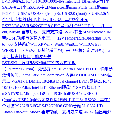
LVDS网络2x RJ45 10/100/1000Mb/s Intel i211 Ethernet硬盘1个
SATA接口1个mSATA接口Mini-pcie1路mini PCIE-half1路mini
PCIE-fullUSB1x USB3.0 (front) 3x USB2.0 (front)4x USB2.0(配
合定制连接线使用)串口6x RS232，其中2个可选
RS232/RS485/RS422GPIO8 GPIO音频ALC662 HD Audio(Line-
out, Mic-in)自带功放：支持双声道3W 4Ω输出SIM卡micro SIM
带PUSH功能电源输入电压： +12VTemperatureOperating -10°C
to +60,支持系统Win XP,Win7, Win8, Win8.1, Win10,WES7,
WES8, Linux,VxWorks其他看门狗；来电开机；定时开机；无
盘；状态灯接口；触发开关
BST-SKL1
尺寸规格Mini-ITX 嵌入式主板
（170mm*170mm） 处理器Intel® 6th/7th Core CPU CPU详细参
数请访问：https://ark.intel.com/zh-cn/内存1x DDR4 SODIMM显
示1x VGA1x HDMI1x 18/24bit Dual channel LVDS网络2x RJ45
10/100/1000Mb/s Intel I211 Ethernet硬盘1个SATA接口1个
mSATA接口Mini-pcie1路mini PCIE-halfUSB4x USB3.0
(front) 4x USB2.0(配合定制连接线使用)串口6x RS232，其中2
个可选RS232/RS485/RS422GPIO8 GPIO音频ALC662 HD
Audio(Line-out, Mic-in)自带功放：支持双声道3W 4Ω输出电源