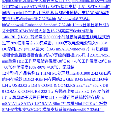
x2pin3.5mm风凰端子远程开关接口1 x3 pin5.0mm凤凰端子电源
接口存储1 x mSATA插糟1x SATA接口支持, 1.8" SATA Slim扩
展槽1 x min1 PCI-E x1 插槽.板裁SIM卡插槽，支持3G/4G模块
支持系统Windowsf® 7 32/64-bit, Windows®8 32/64-
bitWindows® Embedded Standard 7 32-blt, Llnux显示显示尺寸8
寸分辨率1024x768最大颜色16.2M亮度250cd/f㎡视角
140/130（H/V）背光寿命50,000小时触摸屏类型五线电阻式透
过率78%使用寿命250克点击，1000万次电源电源输入9~36V
DC功耗12V @1.3A最大（16G mSATA,windows 7）材质前面
板铝合金后面板铝合金IP防护等级前面板IP65尺寸231x176x51
mm重量TBD工作环境储存温度-30℃ to +70℃工作温度-20℃ to
+60℃存储湿度10%~90% @30℃，无凝结
12寸整机
产品名称12.1 HMI PC处理器Intel® J1900 2.42 GHz系
统内存板载 DDR3 4GB 内存网络2 x GbE RJ45 Intel i211I/O接
口4 x USB2.02 x DB-9 COM1 & COM2,RS-232/422/4852 x DB-
9 COM3 & COM4, RS-232 1 x 音频输出接口2 x 8Ω 1W 功放输
出1 x 凤凰端子远程开关接口1 x 一键还原系统按钮存储1 x
mSATA1 x SATA ( 1.8'' SATA Slim )扩展槽Mini-PCIE x 1 板载
SIM卡插槽,支持3G/4G 模块支持系统Windowsf® 7 32/64-bit,