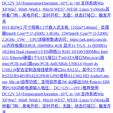
DC12V 5A)TemperatureOperating -10°C to +60,支持系统Win
XP,Win7, Win8, Win8.1, Win10,WES7, WES8, Linux,VxWorks其
他看门狗；来电开机；定时开机；无盘；状态灯接口；触发开
关
BST-BDW2
尺寸规格3.5寸嵌入式主板（102m*146mm） 处理
器Intel® Core™ i7-4500U 1.8GHz 15WIntel® Core™ i5-5200U
2.2GHz 15W CPU详细参数请访问：https://ark.intel.com/zh-
cn/内存板载DDR3L 1600MHz 4GB 显示1x VGA 1x HDMI1x
18/24bit Dual channel LVDS网络2x RJ45 10/100/1000Mb/s Intel
i211 Ethernet硬盘1个SATA接口1个mSATA接口Mini-pcie1路
mini PCIE-half1路mini PCIE-fullUSB4x USB3.0 (front) 4x
USB2.0(配合定制连接线使用)串口6x RS232，其中2个可选
RS232/RS485/RS422GPIO8 GPIO音频ALC662 HD Audio(Line-
out, Mic-in)自带功放：支持双声道3W 4Ω输出SIM卡micro SIM
带PUSH功能电源输入电压： DC+12V—19V (推荐使用
DC12V 5A)TemperatureOperating -10°C to +60,支持系统Win
XP,Win7, Win8, Win8.1, Win10,WES7, WES8, Linux,VxWorks其
他看门狗；来电开机；定时开机；无盘；状态灯接口；触发开
关