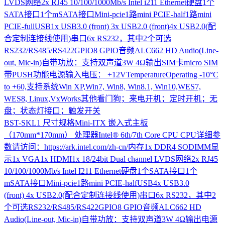
LVDS网络2x RJ45 10/100/1000Mb/s Intel i211 Ethernet硬盘1个
SATA接口1个mSATA接口Mini-pcie1路mini PCIE-half1路mini
PCIE-fullUSB1x USB3.0 (front) 3x USB2.0 (front)4x USB2.0(配
合定制连接线使用)串口6x RS232，其中2个可选
RS232/RS485/RS422GPIO8 GPIO音频ALC662 HD Audio(Line-
out, Mic-in)自带功放：支持双声道3W 4Ω输出SIM卡micro SIM
带PUSH功能电源输入电压： +12VTemperatureOperating -10°C
to +60,支持系统Win XP,Win7, Win8, Win8.1, Win10,WES7,
WES8, Linux,VxWorks其他看门狗；来电开机；定时开机；无
盘；状态灯接口；触发开关
BST-SKL1
尺寸规格Mini-ITX 嵌入式主板
（170mm*170mm） 处理器Intel® 6th/7th Core CPU CPU详细参
数请访问：https://ark.intel.com/zh-cn/内存1x DDR4 SODIMM显
示1x VGA1x HDMI1x 18/24bit Dual channel LVDS网络2x RJ45
10/100/1000Mb/s Intel I211 Ethernet硬盘1个SATA接口1个
mSATA接口Mini-pcie1路mini PCIE-halfUSB4x USB3.0
(front) 4x USB2.0(配合定制连接线使用)串口6x RS232，其中2
个可选RS232/RS485/RS422GPIO8 GPIO音频ALC662 HD
Audio(Line-out, Mic-in)自带功放：支持双声道3W 4Ω输出电源