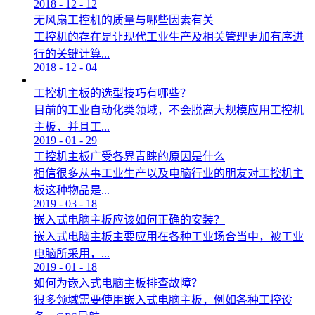
2018
-
12
-
12
无风扇工控机的质量与哪些因素有关
工控机的存在是让现代工业生产及相关管理更加有序进
行的关键计算...
2018
-
12
-
04
工控机主板的选型技巧有哪些？
目前的工业自动化类领域，不会脱离大规模应用工控机
主板，并且工...
2019
-
01
-
29
工控机主板广受各界青睐的原因是什么
相信很多从事工业生产以及电脑行业的朋友对工控机主
板这种物品是...
2019
-
03
-
18
嵌入式电脑主板应该如何正确的安装？
嵌入式电脑主板主要应用在各种工业场合当中，被工业
电脑所采用，...
2019
-
01
-
18
如何为嵌入式电脑主板排查故障？
很多领域需要使用嵌入式电脑主板，例如各种工控设