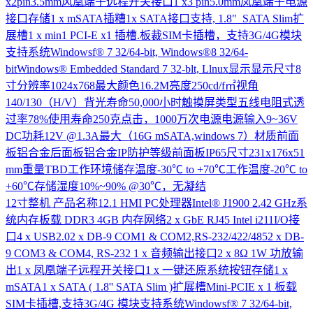
x2pin3.5mm风凰端子远程开关接口1 x3 pin5.0mm凤凰端子电源
接口存储1 x mSATA插糟1x SATA接口支持, 1.8" SATA Slim扩
展槽1 x min1 PCI-E x1 插槽.板裁SIM卡插槽，支持3G/4G模块
支持系统Windowsf® 7 32/64-bit, Windows®8 32/64-
bitWindows® Embedded Standard 7 32-blt, Llnux显示显示尺寸8
寸分辨率1024x768最大颜色16.2M亮度250cd/f㎡视角
140/130（H/V）背光寿命50,000小时触摸屏类型五线电阻式透
过率78%使用寿命250克点击，1000万次电源电源输入9~36V
DC功耗12V @1.3A最大（16G mSATA,windows 7）材质前面
板铝合金后面板铝合金IP防护等级前面板IP65尺寸231x176x51
mm重量TBD工作环境储存温度-30℃ to +70℃工作温度-20℃ to
+60℃存储湿度10%~90% @30℃，无凝结
12寸整机
产品名称12.1 HMI PC处理器Intel® J1900 2.42 GHz系
统内存板载 DDR3 4GB 内存网络2 x GbE RJ45 Intel i211I/O接
口4 x USB2.02 x DB-9 COM1 & COM2,RS-232/422/4852 x DB-
9 COM3 & COM4, RS-232 1 x 音频输出接口2 x 8Ω 1W 功放输
出1 x 凤凰端子远程开关接口1 x 一键还原系统按钮存储1 x
mSATA1 x SATA ( 1.8'' SATA Slim )扩展槽Mini-PCIE x 1 板载
SIM卡插槽,支持3G/4G 模块支持系统Windowsf® 7 32/64-bit,