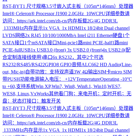
BST-BYT1
尺寸规格3.5寸嵌入式主板（105m*146mm）处理器
Intel® Celeron® Processor J1900 2.0GHz 10WCPU详细参数请
访问：https://ark.intel.com/zh-cn/内存板载2G/4G DDR3L
1333MHz内存显示1x VGA 1x HDMI1x 18/24bit Dual channel
LVDS网络2x RJ45 10/100/1000Mb/s Intel i211 Ethernet硬盘1个
SATA接口1个mSATA接口Mini-pcie1路mini PCIE-half1路mini
PCIE-fullUSB1x USB3.0 (front) 3x USB2.0 (front)4x USB2.0(配
合定制连接线使用)串口6x RS232，其中2个可选
RS232/RS485/RS422GPIO8 GPIO音频ALC662 HD Audio(Line-
out, Mic-in)自带功放：支持双声道3W 4Ω输出SIM卡micro SIM
带PUSH功能电源输入电压： +12VTemperatureOperating -10°C
to +60,支持系统Win XP,Win7, Win8, Win8.1, Win10,WES7,
WES8, Linux,VxWorks其他看门狗；来电开机；定时开机；无
盘；状态灯接口；触发开关
BST-BYT3
尺寸规格3.5寸嵌入式主板（105m*146mm）处理器
Intel® Celeron® Processor J1900 2.0GHz 10WCPU详细参数请
访问：https://ark.intel.com/zh-cn/内存板载2G/4G DDR3L
1333MHz内存显示1x VGA 1x HDMI1x 18/24bit Dual channel