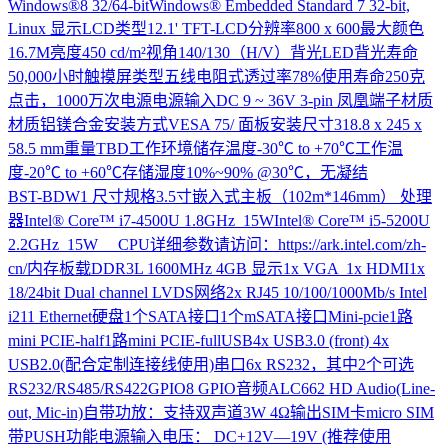
Windows®8 32/64-bitWindows® Embedded Standard 7 32-bit,
Linux 显示LCD类型12.1' TFT-LCD分辨率800 x 600最大颜色
16.7M亮度450 cd/m²视角140/130（H/V）背光LED背光寿命
50,000小时触摸屏类型五线电阻式透过率78%使用寿命250克
点击，1000万次电源电源输入DC 9 ~ 36V 3-pin 凤凰端子材质
材质铝镁合金安装方式VESA 75/ 面板安装尺寸318.8 x 245 x
58.5 mm重量TBD工作环境储存温度-30℃ to +70℃工作温
度-20℃ to +60℃存储湿度10%~90% @30℃，无凝结
BST-BDW1
尺寸规格3.5寸嵌入式主板（102m*146mm） 处理
器Intel® Core™ i7-4500U 1.8GHz 15WIntel® Core™ i5-5200U
2.2GHz 15W CPU详细参数请访问：https://ark.intel.com/zh-
cn/内存板载DDR3L 1600MHz 4GB 显示1x VGA 1x HDMI1x
18/24bit Dual channel LVDS网络2x RJ45 10/100/1000Mb/s Intel
i211 Ethernet硬盘1个SATA接口1个mSATA接口Mini-pcie1路
mini PCIE-half1路mini PCIE-fullUSB4x USB3.0 (front) 4x
USB2.0(配合定制连接线使用)串口6x RS232，其中2个可选
RS232/RS485/RS422GPIO8 GPIO音频ALC662 HD Audio(Line-
out, Mic-in)自带功放：支持双声道3W 4Ω输出SIM卡micro SIM
带PUSH功能电源输入电压： DC+12V—19V (推荐使用