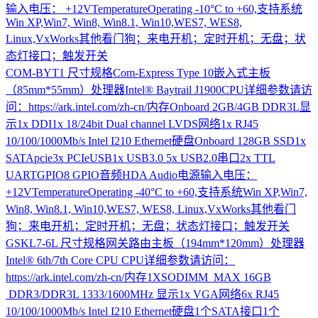
输入电压： +12VTemperatureOperating -10°C to +60,支持系统
Win XP,Win7, Win8, Win8.1, Win10,WES7, WES8,
Linux,VxWorks其他看门狗；来电开机；定时开机；无盘；状
态灯接口；触发开关
COM-BYT1
尺寸规格Com-Express Type 10嵌入式主板
（85mm*55mm）处理器Intel® Baytrail J1900CPU详细参数请访
问：https://ark.intel.com/zh-cn/内存Onboard 2GB/4GB DDR3L显
示1x DDI1x 18/24bit Dual channel LVDS网络1x RJ45
10/100/1000Mb/s Intel I210 Ethernet硬盘Onboard 128GB SSD1x
SATApcie3x PCIeUSB1x USB3.0 5x USB2.0串口2x TTL
UARTGPIO8 GPIO音频HDA Audio电源输入电压：
+12VTemperatureOperating -40°C to +60,支持系统Win XP,Win7,
Win8, Win8.1, Win10,WES7, WES8, Linux,VxWorks其他看门
狗；来电开机；定时开机；无盘；状态灯接口；触发开关
GSKL7-6L
尺寸规格网关路由主板（194mm*120mm）处理器
Intel® 6th/7th Core CPU CPU详细参数请访问：
https://ark.intel.com/zh-cn/内存1XSODIMM MAX 16GB
DDR3/DDR3L 1333/1600MHz 显示1x VGA网络6x RJ45
10/100/1000Mb/s Intel I210 Ethernet硬盘1个SATA接口1个