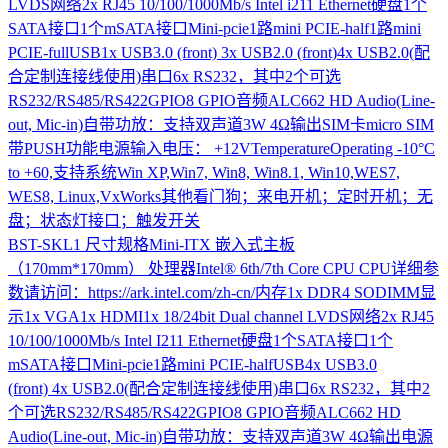
LVDS网络2x RJ45 10/100/1000Mb/s Intel i211 Ethernet硬盘1个
SATA接口1个mSATA接口Mini-pcie1路mini PCIE-half1路mini
PCIE-fullUSB1x USB3.0 (front) 3x USB2.0 (front)4x USB2.0(配
合定制连接线使用)串口6x RS232，其中2个可选
RS232/RS485/RS422GPIO8 GPIO音频ALC662 HD Audio(Line-
out, Mic-in)自带功放：支持双声道3W 4Ω输出SIM卡micro SIM
带PUSH功能电源输入电压： +12VTemperatureOperating -10°C
to +60,支持系统Win XP,Win7, Win8, Win8.1, Win10,WES7,
WES8, Linux,VxWorks其他看门狗；来电开机；定时开机；无
盘；状态灯接口；触发开关
BST-SKL1
尺寸规格Mini-ITX 嵌入式主板
（170mm*170mm） 处理器Intel® 6th/7th Core CPU CPU详细参
数请访问：https://ark.intel.com/zh-cn/内存1x DDR4 SODIMM显
示1x VGA1x HDMI1x 18/24bit Dual channel LVDS网络2x RJ45
10/100/1000Mb/s Intel I211 Ethernet硬盘1个SATA接口1个
mSATA接口Mini-pcie1路mini PCIE-halfUSB4x USB3.0
(front) 4x USB2.0(配合定制连接线使用)串口6x RS232，其中2
个可选RS232/RS485/RS422GPIO8 GPIO音频ALC662 HD
Audio(Line-out, Mic-in)自带功放：支持双声道3W 4Ω输出电源