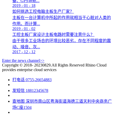
备、GPS导航...
2019
-
01
-
18
如何挑选工控电脑主板生产厂家？
主板在一台计算机中所起的作用就相当于心脏对人类的
作用。而计算...
2019
-
01
-
02
工控主板厂家设计主板电路时需要注意什么？
由于很多工业场合的环境比较恶劣，存在不同程度的震
动、噪音、灰...
2017
-
12
-
12
Enter the news channel>>
Copyright © 2018- 20230829.All Rights Reserved
Rhino Cloud
provides enterprise cloud services
打电话
0755-26654883
发短信
18812345678
查地图
深圳市南山区粤海街道海德三道天利中央商务广
场C座1504