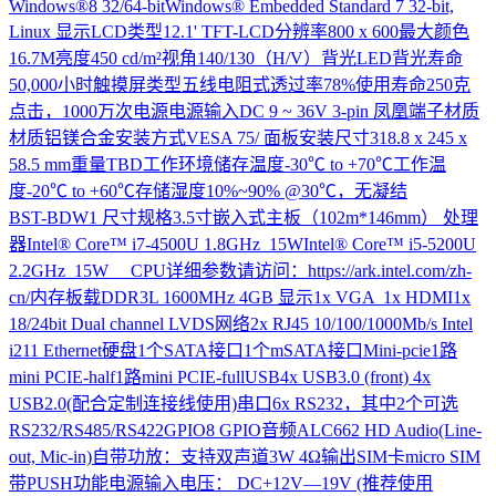
Windows®8 32/64-bitWindows® Embedded Standard 7 32-bit,
Linux 显示LCD类型12.1' TFT-LCD分辨率800 x 600最大颜色
16.7M亮度450 cd/m²视角140/130（H/V）背光LED背光寿命
50,000小时触摸屏类型五线电阻式透过率78%使用寿命250克
点击，1000万次电源电源输入DC 9 ~ 36V 3-pin 凤凰端子材质
材质铝镁合金安装方式VESA 75/ 面板安装尺寸318.8 x 245 x
58.5 mm重量TBD工作环境储存温度-30℃ to +70℃工作温
度-20℃ to +60℃存储湿度10%~90% @30℃，无凝结
BST-BDW1
尺寸规格3.5寸嵌入式主板（102m*146mm） 处理
器Intel® Core™ i7-4500U 1.8GHz 15WIntel® Core™ i5-5200U
2.2GHz 15W CPU详细参数请访问：https://ark.intel.com/zh-
cn/内存板载DDR3L 1600MHz 4GB 显示1x VGA 1x HDMI1x
18/24bit Dual channel LVDS网络2x RJ45 10/100/1000Mb/s Intel
i211 Ethernet硬盘1个SATA接口1个mSATA接口Mini-pcie1路
mini PCIE-half1路mini PCIE-fullUSB4x USB3.0 (front) 4x
USB2.0(配合定制连接线使用)串口6x RS232，其中2个可选
RS232/RS485/RS422GPIO8 GPIO音频ALC662 HD Audio(Line-
out, Mic-in)自带功放：支持双声道3W 4Ω输出SIM卡micro SIM
带PUSH功能电源输入电压： DC+12V—19V (推荐使用