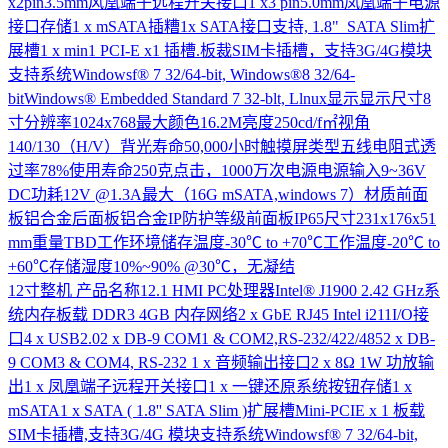
x2pin3.5mm风凰端子远程开关接口1 x3 pin5.0mm凤凰端子电源
接口存储1 x mSATA插糟1x SATA接口支持, 1.8" SATA Slim扩
展槽1 x min1 PCI-E x1 插槽.板裁SIM卡插槽，支持3G/4G模块
支持系统Windowsf® 7 32/64-bit, Windows®8 32/64-
bitWindows® Embedded Standard 7 32-blt, Llnux显示显示尺寸8
寸分辨率1024x768最大颜色16.2M亮度250cd/f㎡视角
140/130（H/V）背光寿命50,000小时触摸屏类型五线电阻式透
过率78%使用寿命250克点击，1000万次电源电源输入9~36V
DC功耗12V @1.3A最大（16G mSATA,windows 7）材质前面
板铝合金后面板铝合金IP防护等级前面板IP65尺寸231x176x51
mm重量TBD工作环境储存温度-30℃ to +70℃工作温度-20℃ to
+60℃存储湿度10%~90% @30℃，无凝结
12寸整机
产品名称12.1 HMI PC处理器Intel® J1900 2.42 GHz系
统内存板载 DDR3 4GB 内存网络2 x GbE RJ45 Intel i211I/O接
口4 x USB2.02 x DB-9 COM1 & COM2,RS-232/422/4852 x DB-
9 COM3 & COM4, RS-232 1 x 音频输出接口2 x 8Ω 1W 功放输
出1 x 凤凰端子远程开关接口1 x 一键还原系统按钮存储1 x
mSATA1 x SATA ( 1.8'' SATA Slim )扩展槽Mini-PCIE x 1 板载
SIM卡插槽,支持3G/4G 模块支持系统Windowsf® 7 32/64-bit,