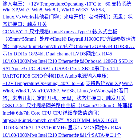
输入电压： +12VTemperatureOperating -10°C to +60,支持系统
Win XP,Win7, Win8, Win8.1, Win10,WES7, WES8,
Linux,VxWorks其他看门狗；来电开机；定时开机；无盘；状
态灯接口；触发开关
COM-BYT1
尺寸规格Com-Express Type 10嵌入式主板
（85mm*55mm）处理器Intel® Baytrail J1900CPU详细参数请访
问：https://ark.intel.com/zh-cn/内存Onboard 2GB/4GB DDR3L显
示1x DDI1x 18/24bit Dual channel LVDS网络1x RJ45
10/100/1000Mb/s Intel I210 Ethernet硬盘Onboard 128GB SSD1x
SATApcie3x PCIeUSB1x USB3.0 5x USB2.0串口2x TTL
UARTGPIO8 GPIO音频HDA Audio电源输入电压：
+12VTemperatureOperating -40°C to +60,支持系统Win XP,Win7,
Win8, Win8.1, Win10,WES7, WES8, Linux,VxWorks其他看门
狗；来电开机；定时开机；无盘；状态灯接口；触发开关
GSKL7-6L
尺寸规格网关路由主板（194mm*120mm）处理器
Intel® 6th/7th Core CPU CPU详细参数请访问：
https://ark.intel.com/zh-cn/内存1XSODIMM MAX 16GB
DDR3/DDR3L 1333/1600MHz 显示1x VGA网络6x RJ45
10/100/1000Mb/s Intel I210 Ethernet硬盘1个SATA接口1个