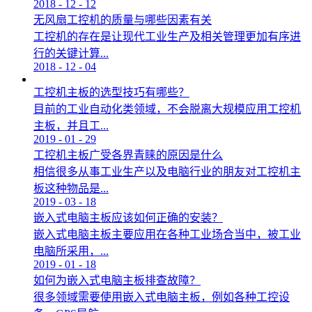
2018
-
12
-
12
无风扇工控机的质量与哪些因素有关
工控机的存在是让现代工业生产及相关管理更加有序进
行的关键计算...
2018
-
12
-
04
工控机主板的选型技巧有哪些？
目前的工业自动化类领域，不会脱离大规模应用工控机
主板，并且工...
2019
-
01
-
29
工控机主板广受各界青睐的原因是什么
相信很多从事工业生产以及电脑行业的朋友对工控机主
板这种物品是...
2019
-
03
-
18
嵌入式电脑主板应该如何正确的安装？
嵌入式电脑主板主要应用在各种工业场合当中，被工业
电脑所采用，...
2019
-
01
-
18
如何为嵌入式电脑主板排查故障？
很多领域需要使用嵌入式电脑主板，例如各种工控设