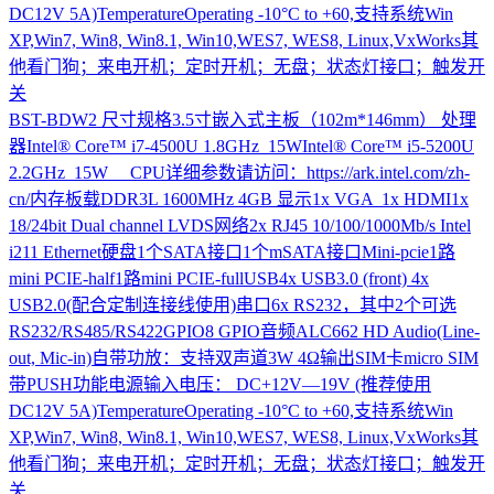
DC12V 5A)TemperatureOperating -10°C to +60,支持系统Win
XP,Win7, Win8, Win8.1, Win10,WES7, WES8, Linux,VxWorks其
他看门狗；来电开机；定时开机；无盘；状态灯接口；触发开
关
BST-BDW2
尺寸规格3.5寸嵌入式主板（102m*146mm） 处理
器Intel® Core™ i7-4500U 1.8GHz 15WIntel® Core™ i5-5200U
2.2GHz 15W CPU详细参数请访问：https://ark.intel.com/zh-
cn/内存板载DDR3L 1600MHz 4GB 显示1x VGA 1x HDMI1x
18/24bit Dual channel LVDS网络2x RJ45 10/100/1000Mb/s Intel
i211 Ethernet硬盘1个SATA接口1个mSATA接口Mini-pcie1路
mini PCIE-half1路mini PCIE-fullUSB4x USB3.0 (front) 4x
USB2.0(配合定制连接线使用)串口6x RS232，其中2个可选
RS232/RS485/RS422GPIO8 GPIO音频ALC662 HD Audio(Line-
out, Mic-in)自带功放：支持双声道3W 4Ω输出SIM卡micro SIM
带PUSH功能电源输入电压： DC+12V—19V (推荐使用
DC12V 5A)TemperatureOperating -10°C to +60,支持系统Win
XP,Win7, Win8, Win8.1, Win10,WES7, WES8, Linux,VxWorks其
他看门狗；来电开机；定时开机；无盘；状态灯接口；触发开
关