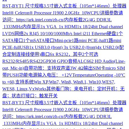
BST-BYT1
尺寸规格3.5寸嵌入式主板（105m*146mm）处理器
Intel® Celeron® Processor J1900 2.0GHz 10WCPU详细参数请
访问：https://ark.intel.com/zh-cn/内存板载2G/4G DDR3L
1333MHz内存显示1x VGA 1x HDMI1x 18/24bit Dual channel
LVDS网络2x RJ45 10/100/1000Mb/s Intel i211 Ethernet硬盘1个
SATA接口1个mSATA接口Mini-pcie1路mini PCIE-half1路mini
PCIE-fullUSB1x USB3.0 (front) 3x USB2.0 (front)4x USB2.0(配
合定制连接线使用)串口6x RS232，其中2个可选
RS232/RS485/RS422GPIO8 GPIO音频ALC662 HD Audio(Line-
out, Mic-in)自带功放：支持双声道3W 4Ω输出SIM卡micro SIM
带PUSH功能电源输入电压： +12VTemperatureOperating -10°C
to +60,支持系统Win XP,Win7, Win8, Win8.1, Win10,WES7,
WES8, Linux,VxWorks其他看门狗；来电开机；定时开机；无
盘；状态灯接口；触发开关
BST-BYT3
尺寸规格3.5寸嵌入式主板（105m*146mm）处理器
Intel® Celeron® Processor J1900 2.0GHz 10WCPU详细参数请
访问：https://ark.intel.com/zh-cn/内存板载2G/4G DDR3L
1333MHz内存显示1x VGA 1x HDMI1x 18/24bit Dual channel