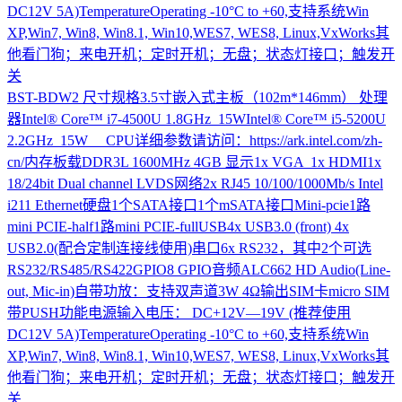
DC12V 5A)TemperatureOperating -10°C to +60,支持系统Win
XP,Win7, Win8, Win8.1, Win10,WES7, WES8, Linux,VxWorks其
他看门狗；来电开机；定时开机；无盘；状态灯接口；触发开
关
BST-BDW2
尺寸规格3.5寸嵌入式主板（102m*146mm） 处理
器Intel® Core™ i7-4500U 1.8GHz 15WIntel® Core™ i5-5200U
2.2GHz 15W CPU详细参数请访问：https://ark.intel.com/zh-
cn/内存板载DDR3L 1600MHz 4GB 显示1x VGA 1x HDMI1x
18/24bit Dual channel LVDS网络2x RJ45 10/100/1000Mb/s Intel
i211 Ethernet硬盘1个SATA接口1个mSATA接口Mini-pcie1路
mini PCIE-half1路mini PCIE-fullUSB4x USB3.0 (front) 4x
USB2.0(配合定制连接线使用)串口6x RS232，其中2个可选
RS232/RS485/RS422GPIO8 GPIO音频ALC662 HD Audio(Line-
out, Mic-in)自带功放：支持双声道3W 4Ω输出SIM卡micro SIM
带PUSH功能电源输入电压： DC+12V—19V (推荐使用
DC12V 5A)TemperatureOperating -10°C to +60,支持系统Win
XP,Win7, Win8, Win8.1, Win10,WES7, WES8, Linux,VxWorks其
他看门狗；来电开机；定时开机；无盘；状态灯接口；触发开
关