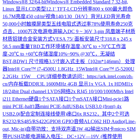
Windows®8 32/64-bitWindows® Embedded Standard 7 32-bit,
Linux 显示LCD类型12.1' TFT-LCD分辨率800 x 600最大颜色
16.7M亮度450 cd/m²视角140/130（H/V）背光LED背光寿命
50,000小时触摸屏类型五线电阻式透过率78%使用寿命250克
点击，1000万次电源电源输入DC 9 ~ 36V 3-pin 凤凰端子材质
材质铝镁合金安装方式VESA 75/ 面板安装尺寸318.8 x 245 x
58.5 mm重量TBD工作环境储存温度-30℃ to +70℃工作温
度-20℃ to +60℃存储湿度10%~90% @30℃，无凝结
BST-BDW1
尺寸规格3.5寸嵌入式主板（102m*146mm） 处理
器Intel® Core™ i7-4500U 1.8GHz 15WIntel® Core™ i5-5200U
2.2GHz 15W CPU详细参数请访问：https://ark.intel.com/zh-
cn/内存板载DDR3L 1600MHz 4GB 显示1x VGA 1x HDMI1x
18/24bit Dual channel LVDS网络2x RJ45 10/100/1000Mb/s Intel
i211 Ethernet硬盘1个SATA接口1个mSATA接口Mini-pcie1路
mini PCIE-half1路mini PCIE-fullUSB4x USB3.0 (front) 4x
USB2.0(配合定制连接线使用)串口6x RS232，其中2个可选
RS232/RS485/RS422GPIO8 GPIO音频ALC662 HD Audio(Line-
out, Mic-in)自带功放：支持双声道3W 4Ω输出SIM卡micro SIM
带PUSH功能电源输入电压： DC+12V—19V (推荐使用