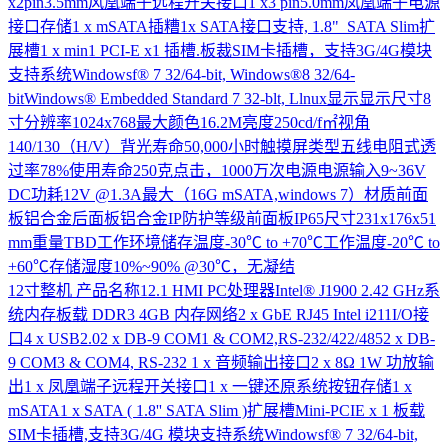
x2pin3.5mm风凰端子远程开关接口1 x3 pin5.0mm凤凰端子电源
接口存储1 x mSATA插糟1x SATA接口支持, 1.8" SATA Slim扩
展槽1 x min1 PCI-E x1 插槽.板裁SIM卡插槽，支持3G/4G模块
支持系统Windowsf® 7 32/64-bit, Windows®8 32/64-
bitWindows® Embedded Standard 7 32-blt, Llnux显示显示尺寸8
寸分辨率1024x768最大颜色16.2M亮度250cd/f㎡视角
140/130（H/V）背光寿命50,000小时触摸屏类型五线电阻式透
过率78%使用寿命250克点击，1000万次电源电源输入9~36V
DC功耗12V @1.3A最大（16G mSATA,windows 7）材质前面
板铝合金后面板铝合金IP防护等级前面板IP65尺寸231x176x51
mm重量TBD工作环境储存温度-30℃ to +70℃工作温度-20℃ to
+60℃存储湿度10%~90% @30℃，无凝结
12寸整机
产品名称12.1 HMI PC处理器Intel® J1900 2.42 GHz系
统内存板载 DDR3 4GB 内存网络2 x GbE RJ45 Intel i211I/O接
口4 x USB2.02 x DB-9 COM1 & COM2,RS-232/422/4852 x DB-
9 COM3 & COM4, RS-232 1 x 音频输出接口2 x 8Ω 1W 功放输
出1 x 凤凰端子远程开关接口1 x 一键还原系统按钮存储1 x
mSATA1 x SATA ( 1.8'' SATA Slim )扩展槽Mini-PCIE x 1 板载
SIM卡插槽,支持3G/4G 模块支持系统Windowsf® 7 32/64-bit,