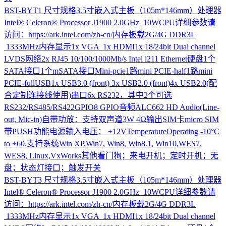
BST-BYT1
尺寸规格3.5寸嵌入式主板（105m*146mm）处理器
Intel® Celeron® Processor J1900 2.0GHz 10WCPU详细参数请
访问：https://ark.intel.com/zh-cn/内存板载2G/4G DDR3L
1333MHz内存显示1x VGA 1x HDMI1x 18/24bit Dual channel
LVDS网络2x RJ45 10/100/1000Mb/s Intel i211 Ethernet硬盘1个
SATA接口1个mSATA接口Mini-pcie1路mini PCIE-half1路mini
PCIE-fullUSB1x USB3.0 (front) 3x USB2.0 (front)4x USB2.0(配
合定制连接线使用)串口6x RS232，其中2个可选
RS232/RS485/RS422GPIO8 GPIO音频ALC662 HD Audio(Line-
out, Mic-in)自带功放：支持双声道3W 4Ω输出SIM卡micro SIM
带PUSH功能电源输入电压： +12VTemperatureOperating -10°C
to +60,支持系统Win XP,Win7, Win8, Win8.1, Win10,WES7,
WES8, Linux,VxWorks其他看门狗；来电开机；定时开机；无
盘；状态灯接口；触发开关
BST-BYT3
尺寸规格3.5寸嵌入式主板（105m*146mm）处理器
Intel® Celeron® Processor J1900 2.0GHz 10WCPU详细参数请
访问：https://ark.intel.com/zh-cn/内存板载2G/4G DDR3L
1333MHz内存显示1x VGA 1x HDMI1x 18/24bit Dual channel