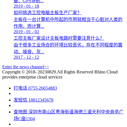
备、GPS导航...
2019
-
01
-
18
如何挑选工控电脑主板生产厂家？
主板在一台计算机中所起的作用就相当于心脏对人类的
作用。而计算...
2019
-
01
-
02
工控主板厂家设计主板电路时需要注意什么？
由于很多工业场合的环境比较恶劣，存在不同程度的震
动、噪音、灰...
2017
-
12
-
12
Enter the news channel>>
Copyright © 2018- 20230829.All Rights Reserved
Rhino Cloud
provides enterprise cloud services
打电话
0755-26654883
发短信
18812345678
查地图
深圳市南山区粤海街道海德三道天利中央商务广
场C座1504