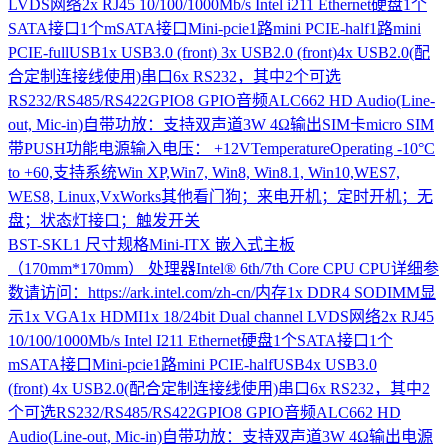
LVDS网络2x RJ45 10/100/1000Mb/s Intel i211 Ethernet硬盘1个
SATA接口1个mSATA接口Mini-pcie1路mini PCIE-half1路mini
PCIE-fullUSB1x USB3.0 (front) 3x USB2.0 (front)4x USB2.0(配
合定制连接线使用)串口6x RS232，其中2个可选
RS232/RS485/RS422GPIO8 GPIO音频ALC662 HD Audio(Line-
out, Mic-in)自带功放：支持双声道3W 4Ω输出SIM卡micro SIM
带PUSH功能电源输入电压： +12VTemperatureOperating -10°C
to +60,支持系统Win XP,Win7, Win8, Win8.1, Win10,WES7,
WES8, Linux,VxWorks其他看门狗；来电开机；定时开机；无
盘；状态灯接口；触发开关
BST-SKL1
尺寸规格Mini-ITX 嵌入式主板
（170mm*170mm） 处理器Intel® 6th/7th Core CPU CPU详细参
数请访问：https://ark.intel.com/zh-cn/内存1x DDR4 SODIMM显
示1x VGA1x HDMI1x 18/24bit Dual channel LVDS网络2x RJ45
10/100/1000Mb/s Intel I211 Ethernet硬盘1个SATA接口1个
mSATA接口Mini-pcie1路mini PCIE-halfUSB4x USB3.0
(front) 4x USB2.0(配合定制连接线使用)串口6x RS232，其中2
个可选RS232/RS485/RS422GPIO8 GPIO音频ALC662 HD
Audio(Line-out, Mic-in)自带功放：支持双声道3W 4Ω输出电源