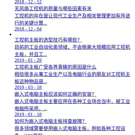
2018
-
12
-
12
无风扇工控机的质量与哪些因素有关
工控机的存在是让现代工业生产及相关管理更加有序进
行的关键计算...
2018
-
12
-
04
工控机主板的选型技巧有哪些？
目前的工业自动化类领域，不会脱离大规模应用工控机
主板，并且工...
2019
-
01
-
29
工控机主板广受各界青睐的原因是什么
相信很多从事工业生产以及电脑行业的朋友对工控机主
板这种物品是...
2019
-
03
-
18
嵌入式电脑主板应该如何正确的安装？
嵌入式电脑主板主要应用在各种工业场合当中，被工业
电脑所采用，...
2019
-
01
-
18
如何为嵌入式电脑主板排查故障？
很多领域需要使用嵌入式电脑主板，例如各种工控设