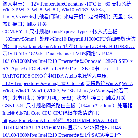
输入电压： +12VTemperatureOperating -10°C to +60,支持系统
Win XP,Win7, Win8, Win8.1, Win10,WES7, WES8,
Linux,VxWorks其他看门狗；来电开机；定时开机；无盘；状
态灯接口；触发开关
COM-BYT1
尺寸规格Com-Express Type 10嵌入式主板
（85mm*55mm）处理器Intel® Baytrail J1900CPU详细参数请访
问：https://ark.intel.com/zh-cn/内存Onboard 2GB/4GB DDR3L显
示1x DDI1x 18/24bit Dual channel LVDS网络1x RJ45
10/100/1000Mb/s Intel I210 Ethernet硬盘Onboard 128GB SSD1x
SATApcie3x PCIeUSB1x USB3.0 5x USB2.0串口2x TTL
UARTGPIO8 GPIO音频HDA Audio电源输入电压：
+12VTemperatureOperating -40°C to +60,支持系统Win XP,Win7,
Win8, Win8.1, Win10,WES7, WES8, Linux,VxWorks其他看门
狗；来电开机；定时开机；无盘；状态灯接口；触发开关
GSKL7-6L
尺寸规格网关路由主板（194mm*120mm）处理器
Intel® 6th/7th Core CPU CPU详细参数请访问：
https://ark.intel.com/zh-cn/内存1XSODIMM MAX 16GB
DDR3/DDR3L 1333/1600MHz 显示1x VGA网络6x RJ45
10/100/1000Mb/s Intel I210 Ethernet硬盘1个SATA接口1个