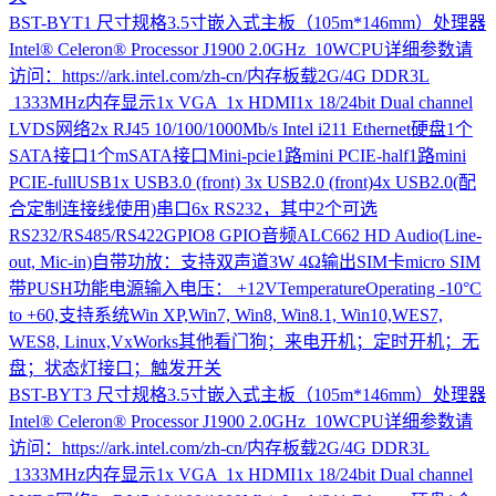
BST-BYT1
尺寸规格3.5寸嵌入式主板（105m*146mm）处理器
Intel® Celeron® Processor J1900 2.0GHz 10WCPU详细参数请
访问：https://ark.intel.com/zh-cn/内存板载2G/4G DDR3L
1333MHz内存显示1x VGA 1x HDMI1x 18/24bit Dual channel
LVDS网络2x RJ45 10/100/1000Mb/s Intel i211 Ethernet硬盘1个
SATA接口1个mSATA接口Mini-pcie1路mini PCIE-half1路mini
PCIE-fullUSB1x USB3.0 (front) 3x USB2.0 (front)4x USB2.0(配
合定制连接线使用)串口6x RS232，其中2个可选
RS232/RS485/RS422GPIO8 GPIO音频ALC662 HD Audio(Line-
out, Mic-in)自带功放：支持双声道3W 4Ω输出SIM卡micro SIM
带PUSH功能电源输入电压： +12VTemperatureOperating -10°C
to +60,支持系统Win XP,Win7, Win8, Win8.1, Win10,WES7,
WES8, Linux,VxWorks其他看门狗；来电开机；定时开机；无
盘；状态灯接口；触发开关
BST-BYT3
尺寸规格3.5寸嵌入式主板（105m*146mm）处理器
Intel® Celeron® Processor J1900 2.0GHz 10WCPU详细参数请
访问：https://ark.intel.com/zh-cn/内存板载2G/4G DDR3L
1333MHz内存显示1x VGA 1x HDMI1x 18/24bit Dual channel