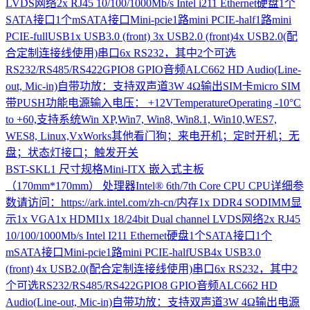
LVDS网络2x RJ45 10/100/1000Mb/s Intel i211 Ethernet硬盘1个
SATA接口1个mSATA接口Mini-pcie1路mini PCIE-half1路mini
PCIE-fullUSB1x USB3.0 (front) 3x USB2.0 (front)4x USB2.0(配
合定制连接线使用)串口6x RS232，其中2个可选
RS232/RS485/RS422GPIO8 GPIO音频ALC662 HD Audio(Line-
out, Mic-in)自带功放：支持双声道3W 4Ω输出SIM卡micro SIM
带PUSH功能电源输入电压： +12VTemperatureOperating -10°C
to +60,支持系统Win XP,Win7, Win8, Win8.1, Win10,WES7,
WES8, Linux,VxWorks其他看门狗；来电开机；定时开机；无
盘；状态灯接口；触发开关
BST-SKL1
尺寸规格Mini-ITX 嵌入式主板
（170mm*170mm） 处理器Intel® 6th/7th Core CPU CPU详细参
数请访问：https://ark.intel.com/zh-cn/内存1x DDR4 SODIMM显
示1x VGA1x HDMI1x 18/24bit Dual channel LVDS网络2x RJ45
10/100/1000Mb/s Intel I211 Ethernet硬盘1个SATA接口1个
mSATA接口Mini-pcie1路mini PCIE-halfUSB4x USB3.0
(front) 4x USB2.0(配合定制连接线使用)串口6x RS232，其中2
个可选RS232/RS485/RS422GPIO8 GPIO音频ALC662 HD
Audio(Line-out, Mic-in)自带功放：支持双声道3W 4Ω输出电源