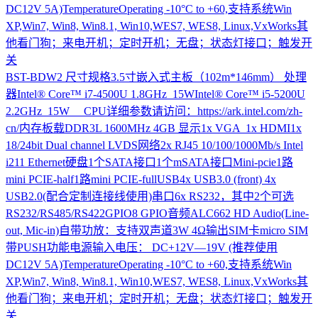
DC12V 5A)TemperatureOperating -10°C to +60,支持系统Win
XP,Win7, Win8, Win8.1, Win10,WES7, WES8, Linux,VxWorks其
他看门狗；来电开机；定时开机；无盘；状态灯接口；触发开
关
BST-BDW2
尺寸规格3.5寸嵌入式主板（102m*146mm） 处理
器Intel® Core™ i7-4500U 1.8GHz 15WIntel® Core™ i5-5200U
2.2GHz 15W CPU详细参数请访问：https://ark.intel.com/zh-
cn/内存板载DDR3L 1600MHz 4GB 显示1x VGA 1x HDMI1x
18/24bit Dual channel LVDS网络2x RJ45 10/100/1000Mb/s Intel
i211 Ethernet硬盘1个SATA接口1个mSATA接口Mini-pcie1路
mini PCIE-half1路mini PCIE-fullUSB4x USB3.0 (front) 4x
USB2.0(配合定制连接线使用)串口6x RS232，其中2个可选
RS232/RS485/RS422GPIO8 GPIO音频ALC662 HD Audio(Line-
out, Mic-in)自带功放：支持双声道3W 4Ω输出SIM卡micro SIM
带PUSH功能电源输入电压： DC+12V—19V (推荐使用
DC12V 5A)TemperatureOperating -10°C to +60,支持系统Win
XP,Win7, Win8, Win8.1, Win10,WES7, WES8, Linux,VxWorks其
他看门狗；来电开机；定时开机；无盘；状态灯接口；触发开
关