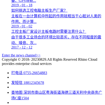
备、GPS导航...
2019
-
01
-
18
如何挑选工控电脑主板生产厂家？
主板在一台计算机中所起的作用就相当于心脏对人类的
作用。而计算...
2019
-
01
-
02
工控主板厂家设计主板电路时需要注意什么？
由于很多工业场合的环境比较恶劣，存在不同程度的震
动、噪音、灰...
2017
-
12
-
12
Enter the news channel>>
Copyright © 2018- 20230829.All Rights Reserved
Rhino Cloud
provides enterprise cloud services
打电话
0755-26654883
发短信
18812345678
查地图
深圳市南山区粤海街道海德三道天利中央商务广
场C座1504