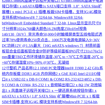
x2pin3.5mm风凰端子远程开关接口1 x3 pin5.0mm凤凰端子电源
接口存储1 x mSATA插糟1x SATA接口支持, 1.8" SATA Slim扩
展槽1 x min1 PCI-E x1 插槽.板裁SIM卡插槽，支持3G/4G模块
支持系统Windowsf® 7 32/64-bit, Windows®8 32/64-
bitWindows® Embedded Standard 7 32-blt, Llnux显示显示尺寸8
寸分辨率1024x768最大颜色16.2M亮度250cd/f㎡视角
140/130（H/V）背光寿命50,000小时触摸屏类型五线电阻式透
过率78%使用寿命250克点击，1000万次电源电源输入9~36V
DC功耗12V @1.3A最大（16G mSATA,windows 7）材质前面
板铝合金后面板铝合金IP防护等级前面板IP65尺寸231x176x51
mm重量TBD工作环境储存温度-30℃ to +70℃工作温度-20℃ to
+60℃存储湿度10%~90% @30℃，无凝结
12寸整机
产品名称12.1 HMI PC处理器Intel® J1900 2.42 GHz系
统内存板载 DDR3 4GB 内存网络2 x GbE RJ45 Intel i211I/O接
口4 x USB2.02 x DB-9 COM1 & COM2,RS-232/422/4852 x DB-
9 COM3 & COM4, RS-232 1 x 音频输出接口2 x 8Ω 1W 功放输
出1 x 凤凰端子远程开关接口1 x 一键还原系统按钮存储1 x
mSATA1 x SATA ( 1.8'' SATA Slim )扩展槽Mini-PCIE x 1 板载
SIM卡插槽,支持3G/4G 模块支持系统Windowsf® 7 32/64-bit,