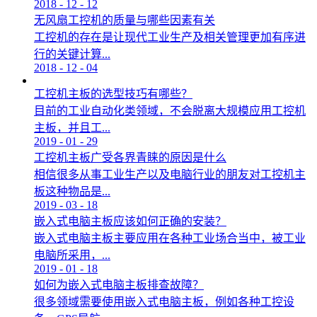
2018
-
12
-
12
无风扇工控机的质量与哪些因素有关
工控机的存在是让现代工业生产及相关管理更加有序进
行的关键计算...
2018
-
12
-
04
工控机主板的选型技巧有哪些？
目前的工业自动化类领域，不会脱离大规模应用工控机
主板，并且工...
2019
-
01
-
29
工控机主板广受各界青睐的原因是什么
相信很多从事工业生产以及电脑行业的朋友对工控机主
板这种物品是...
2019
-
03
-
18
嵌入式电脑主板应该如何正确的安装？
嵌入式电脑主板主要应用在各种工业场合当中，被工业
电脑所采用，...
2019
-
01
-
18
如何为嵌入式电脑主板排查故障？
很多领域需要使用嵌入式电脑主板，例如各种工控设