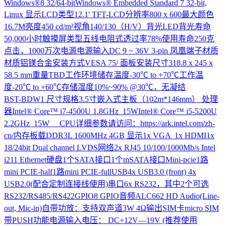
Windows®8 32/64-bitWindows® Embedded Standard 7 32-bit,
Linux 显示LCD类型12.1' TFT-LCD分辨率800 x 600最大颜色
16.7M亮度450 cd/m²视角140/130（H/V）背光LED背光寿命
50,000小时触摸屏类型五线电阻式透过率78%使用寿命250克
点击，1000万次电源电源输入DC 9 ~ 36V 3-pin 凤凰端子材质
材质铝镁合金安装方式VESA 75/ 面板安装尺寸318.8 x 245 x
58.5 mm重量TBD工作环境储存温度-30℃ to +70℃工作温
度-20℃ to +60℃存储湿度10%~90% @30℃，无凝结
BST-BDW1
尺寸规格3.5寸嵌入式主板（102m*146mm） 处理
器Intel® Core™ i7-4500U 1.8GHz 15WIntel® Core™ i5-5200U
2.2GHz 15W CPU详细参数请访问：https://ark.intel.com/zh-
cn/内存板载DDR3L 1600MHz 4GB 显示1x VGA 1x HDMI1x
18/24bit Dual channel LVDS网络2x RJ45 10/100/1000Mb/s Intel
i211 Ethernet硬盘1个SATA接口1个mSATA接口Mini-pcie1路
mini PCIE-half1路mini PCIE-fullUSB4x USB3.0 (front) 4x
USB2.0(配合定制连接线使用)串口6x RS232，其中2个可选
RS232/RS485/RS422GPIO8 GPIO音频ALC662 HD Audio(Line-
out, Mic-in)自带功放：支持双声道3W 4Ω输出SIM卡micro SIM
带PUSH功能电源输入电压： DC+12V—19V (推荐使用