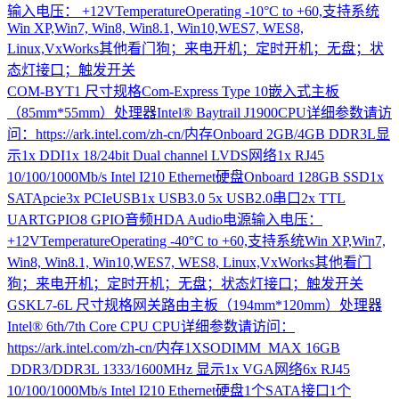
输入电压： +12VTemperatureOperating -10°C to +60,支持系统
Win XP,Win7, Win8, Win8.1, Win10,WES7, WES8,
Linux,VxWorks其他看门狗；来电开机；定时开机；无盘；状
态灯接口；触发开关
COM-BYT1
尺寸规格Com-Express Type 10嵌入式主板
（85mm*55mm）处理器Intel® Baytrail J1900CPU详细参数请访
问：https://ark.intel.com/zh-cn/内存Onboard 2GB/4GB DDR3L显
示1x DDI1x 18/24bit Dual channel LVDS网络1x RJ45
10/100/1000Mb/s Intel I210 Ethernet硬盘Onboard 128GB SSD1x
SATApcie3x PCIeUSB1x USB3.0 5x USB2.0串口2x TTL
UARTGPIO8 GPIO音频HDA Audio电源输入电压：
+12VTemperatureOperating -40°C to +60,支持系统Win XP,Win7,
Win8, Win8.1, Win10,WES7, WES8, Linux,VxWorks其他看门
狗；来电开机；定时开机；无盘；状态灯接口；触发开关
GSKL7-6L
尺寸规格网关路由主板（194mm*120mm）处理器
Intel® 6th/7th Core CPU CPU详细参数请访问：
https://ark.intel.com/zh-cn/内存1XSODIMM MAX 16GB
DDR3/DDR3L 1333/1600MHz 显示1x VGA网络6x RJ45
10/100/1000Mb/s Intel I210 Ethernet硬盘1个SATA接口1个